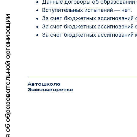
Данные договоры об образовании з
но-
Вступительных испытаний — нет.
ав
Сведения об образовательной организации
За счет бюджетных ассигнований 
ское
За счет бюджетных ассигнований 
За счет бюджетных ассигнований
ды
жки
ьные
Автошкола
Замоскворечье
нная